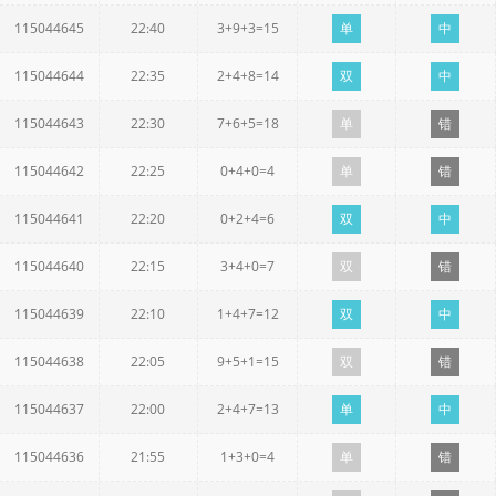
115044645
22:40
3+9+3=15
单
中
115044644
22:35
2+4+8=14
双
中
115044643
22:30
7+6+5=18
单
错
115044642
22:25
0+4+0=4
单
错
115044641
22:20
0+2+4=6
双
中
115044640
22:15
3+4+0=7
双
错
115044639
22:10
1+4+7=12
双
中
115044638
22:05
9+5+1=15
双
错
115044637
22:00
2+4+7=13
单
中
115044636
21:55
1+3+0=4
单
错