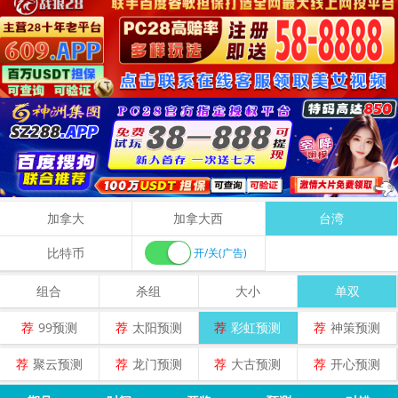
加拿大
加拿大西
台湾
比特币
开/关(广告)
组合
杀组
大小
单双
荐
99预测
荐
太阳预测
荐
彩虹预测
荐
神策预测
荐
聚云预测
荐
龙门预测
荐
大古预测
荐
开心预测