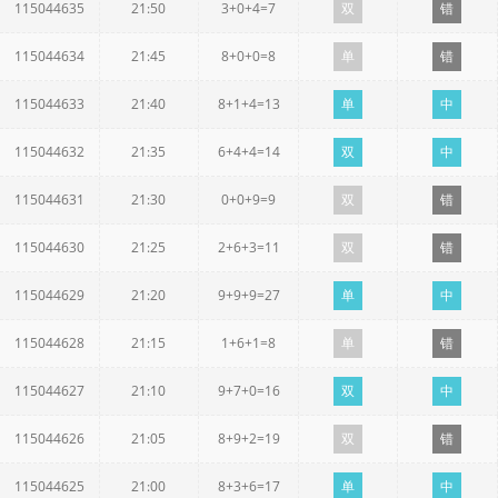
115044635
21:50
3+0+4=7
双
错
115044634
21:45
8+0+0=8
单
错
115044633
21:40
8+1+4=13
单
中
115044632
21:35
6+4+4=14
双
中
115044631
21:30
0+0+9=9
双
错
115044630
21:25
2+6+3=11
双
错
115044629
21:20
9+9+9=27
单
中
115044628
21:15
1+6+1=8
单
错
115044627
21:10
9+7+0=16
双
中
115044626
21:05
8+9+2=19
双
错
115044625
21:00
8+3+6=17
单
中