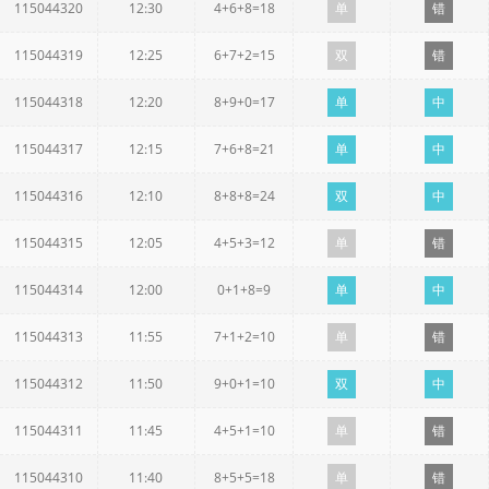
115044320
12:30
4+6+8=18
单
错
115044319
12:25
6+7+2=15
双
错
115044318
12:20
8+9+0=17
单
中
115044317
12:15
7+6+8=21
单
中
115044316
12:10
8+8+8=24
双
中
115044315
12:05
4+5+3=12
单
错
115044314
12:00
0+1+8=9
单
中
115044313
11:55
7+1+2=10
单
错
115044312
11:50
9+0+1=10
双
中
115044311
11:45
4+5+1=10
单
错
115044310
11:40
8+5+5=18
单
错