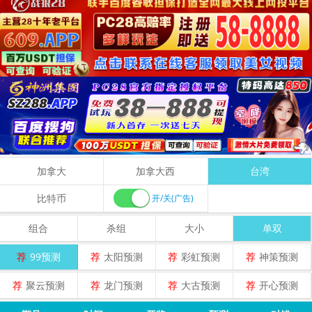
加拿大
加拿大西
台湾
比特币
开/关(广告)
组合
杀组
大小
单双
荐
99预测
荐
太阳预测
荐
彩虹预测
荐
神策预测
荐
聚云预测
荐
龙门预测
荐
大古预测
荐
开心预测