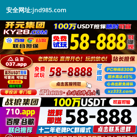
安全网址:jnd985.com