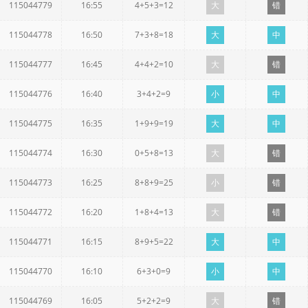
115044779
16:55
4+5+3=12
大
错
115044778
16:50
7+3+8=18
大
中
115044777
16:45
4+4+2=10
大
错
115044776
16:40
3+4+2=9
小
中
115044775
16:35
1+9+9=19
大
中
115044774
16:30
0+5+8=13
大
错
115044773
16:25
8+8+9=25
小
错
115044772
16:20
1+8+4=13
大
错
115044771
16:15
8+9+5=22
大
中
115044770
16:10
6+3+0=9
小
中
115044769
16:05
5+2+2=9
大
错