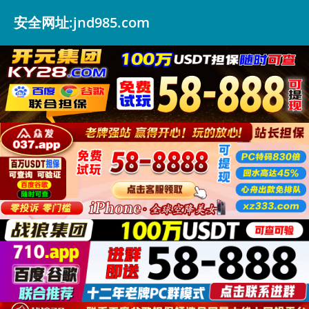
安全网址:jnd985.com