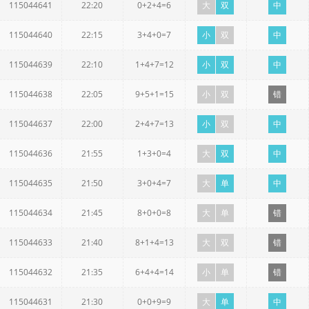
115044641
22:20
0+2+4=6
大
双
中
115044640
22:15
3+4+0=7
小
双
中
115044639
22:10
1+4+7=12
小
双
中
115044638
22:05
9+5+1=15
小
双
错
115044637
22:00
2+4+7=13
小
双
中
115044636
21:55
1+3+0=4
大
双
中
115044635
21:50
3+0+4=7
大
单
中
115044634
21:45
8+0+0=8
大
单
错
115044633
21:40
8+1+4=13
大
双
错
115044632
21:35
6+4+4=14
小
单
错
115044631
21:30
0+0+9=9
大
单
中