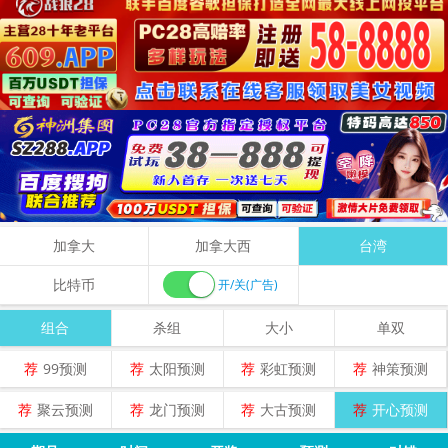
加拿大
加拿大西
台湾
比特币
开/关(广告)
组合
杀组
大小
单双
荐
99预测
荐
太阳预测
荐
彩虹预测
荐
神策预测
荐
聚云预测
荐
龙门预测
荐
大古预测
荐
开心预测