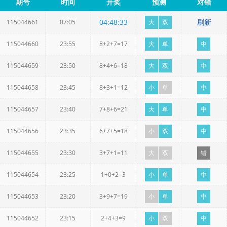
期号
时间
开奖
预测
对错
04
:
48
:
32
刷新
115044661
07:05
大
双
115044660
23:55
8+2+7=17
大
单
中
115044659
23:50
8+4+6=18
大
双
中
115044658
23:45
8+3+1=12
小
单
中
115044657
23:40
7+8+6=21
大
单
中
115044656
23:35
6+7+5=18
小
双
中
115044655
23:30
3+7+1=11
大
双
错
115044654
23:25
1+0+2=3
小
单
中
115044653
23:20
3+9+7=19
小
单
中
115044652
23:15
2+4+3=9
小
双
中