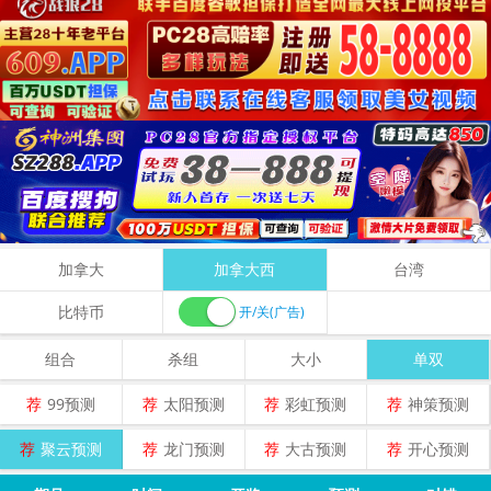
加拿大
加拿大西
台湾
比特币
开/关(广告)
组合
杀组
大小
单双
荐
99预测
荐
太阳预测
荐
彩虹预测
荐
神策预测
荐
聚云预测
荐
龙门预测
荐
大古预测
荐
开心预测