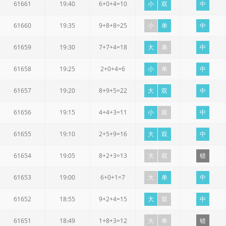
61661
19:40
6+0+4=10
小
双
中
61660
19:35
9+8+8=25
小
单
中
61659
19:30
7+7+4=18
大
单
中
61658
19:25
2+0+4=6
小
单
中
61657
19:20
8+9+5=22
大
双
中
61656
19:15
4+4+3=11
小
双
中
61655
19:10
2+5+9=16
大
双
中
61654
19:05
8+2+3=13
大
双
错
61653
19:00
6+0+1=7
大
单
中
61652
18:55
9+2+4=15
大
双
中
61651
18:49
1+8+3=12
大
单
错