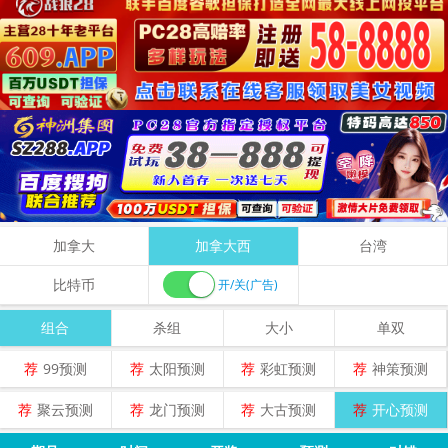
加拿大
加拿大西
台湾
比特币
开/关(广告)
组合
杀组
大小
单双
荐
99预测
荐
太阳预测
荐
彩虹预测
荐
神策预测
荐
聚云预测
荐
龙门预测
荐
大古预测
荐
开心预测