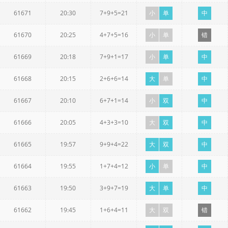
61671
20:30
7+9+5=21
小
单
中
61670
20:25
4+7+5=16
小
单
错
61669
20:18
7+9+1=17
小
单
中
61668
20:15
2+6+6=14
大
单
中
61667
20:10
6+7+1=14
小
双
中
61666
20:05
4+3+3=10
大
双
中
61665
19:57
9+9+4=22
大
双
中
61664
19:55
1+7+4=12
小
单
中
61663
19:50
3+9+7=19
大
单
中
61662
19:45
1+6+4=11
大
双
错