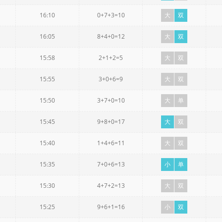
16:10
0+7+3=10
大
双
16:05
8+4+0=12
大
双
15:58
2+1+2=5
大
双
15:55
3+0+6=9
大
双
15:50
3+7+0=10
大
单
15:45
9+8+0=17
大
双
15:40
1+4+6=11
大
双
15:35
7+0+6=13
小
单
15:30
4+7+2=13
大
双
15:25
9+6+1=16
小
双