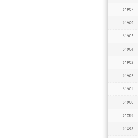
61907
61906
61905
61904
61903
61902
61901
61900
61899
61898