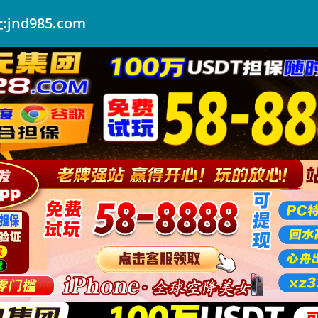
jnd985.com