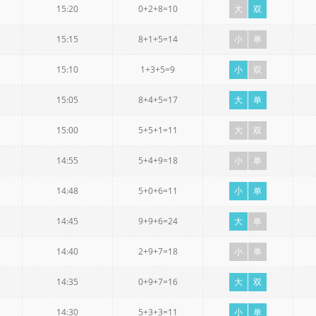
15:20
0+2+8=10
大
双
15:15
8+1+5=14
小
单
15:10
1+3+5=9
小
双
15:05
8+4+5=17
大
单
15:00
5+5+1=11
大
双
14:55
5+4+9=18
小
单
14:48
5+0+6=11
小
单
14:45
9+9+6=24
大
单
14:40
2+9+7=18
小
单
14:35
0+9+7=16
大
双
14:30
5+3+3=11
小
单