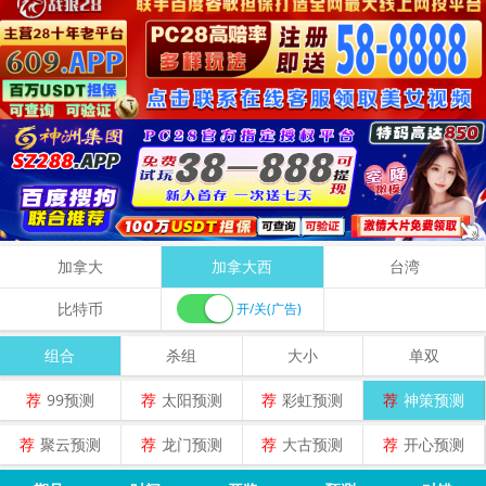
加拿大
加拿大西
台湾
比特币
开/关(广告)
组合
杀组
大小
单双
荐
99预测
荐
太阳预测
荐
彩虹预测
荐
神策预测
荐
聚云预测
荐
龙门预测
荐
大古预测
荐
开心预测