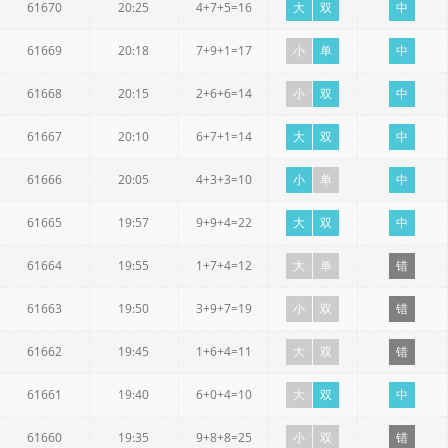
61670
20:25
4+7+5=16
大
双
中
61669
20:18
7+9+1=17
小
单
中
61668
20:15
2+6+6=14
小
双
中
61667
20:10
6+7+1=14
大
双
中
61666
20:05
4+3+3=10
小
单
中
61665
19:57
9+9+4=22
大
双
中
61664
19:55
1+7+4=12
大
单
错
61663
19:50
3+9+7=19
小
双
错
61662
19:45
1+6+4=11
大
双
错
61661
19:40
6+0+4=10
大
双
中
61660
19:35
9+8+8=25
小
双
错