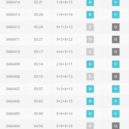
3466414
05:31
1+6+8=15
单
中
3466413
05:28
1+9+9=19
单
中
3466412
05:24
9+1+3=13
双
错
3466411
05:21
9+5+8=22
单
错
3466410
05:17
4+6+3=13
双
错
3466409
05:14
2+6+3=11
单
中
3466408
05:10
0+5+8=13
双
错
3466407
05:07
5+2+6=13
单
中
3466406
05:03
9+2+4=15
单
中
3466405
05:00
0+6+8=14
双
中
3466404
04:56
0+9+9=18
单
错