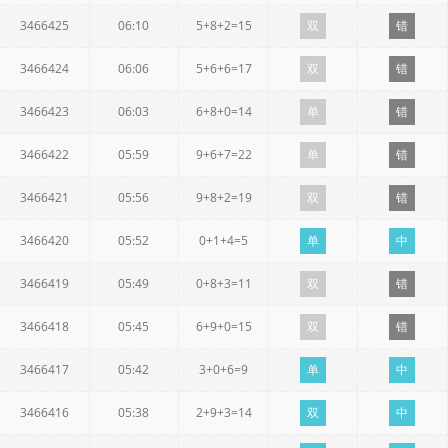
3466425
06:10
5+8+2=15
双
错
3466424
06:06
5+6+6=17
双
错
3466423
06:03
6+8+0=14
单
错
3466422
05:59
9+6+7=22
单
错
3466421
05:56
9+8+2=19
双
错
3466420
05:52
0+1+4=5
单
中
3466419
05:49
0+8+3=11
双
错
3466418
05:45
6+9+0=15
双
错
3466417
05:42
3+0+6=9
单
中
3466416
05:38
2+9+3=14
双
中