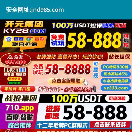
安全网址:jnd985.com