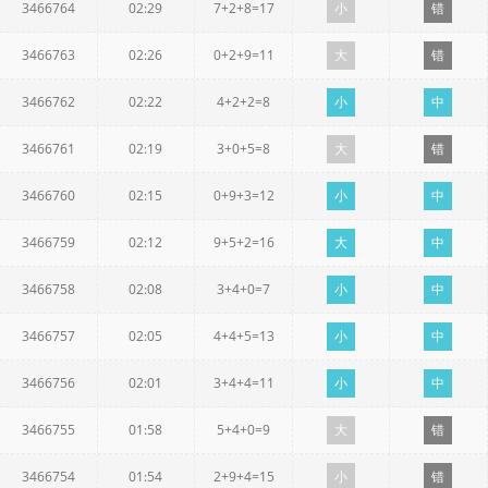
3466764
02:29
7+2+8=17
小
错
3466763
02:26
0+2+9=11
大
错
3466762
02:22
4+2+2=8
小
中
3466761
02:19
3+0+5=8
大
错
3466760
02:15
0+9+3=12
小
中
3466759
02:12
9+5+2=16
大
中
3466758
02:08
3+4+0=7
小
中
3466757
02:05
4+4+5=13
小
中
3466756
02:01
3+4+4=11
小
中
3466755
01:58
5+4+0=9
大
错
3466754
01:54
2+9+4=15
小
错