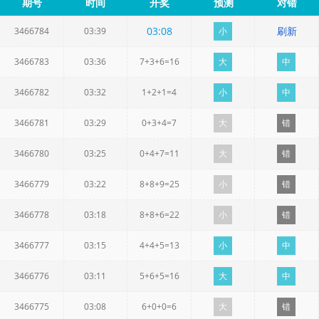
期号
时间
开奖
预测
对错
03
:
07
刷新
3466784
03:39
小
3466783
03:36
7+3+6=16
大
中
3466782
03:32
1+2+1=4
小
中
3466781
03:29
0+3+4=7
大
错
3466780
03:25
0+4+7=11
大
错
3466779
03:22
8+8+9=25
小
错
3466778
03:18
8+8+6=22
小
错
3466777
03:15
4+4+5=13
小
中
3466776
03:11
5+6+5=16
大
中
3466775
03:08
6+0+0=6
大
错