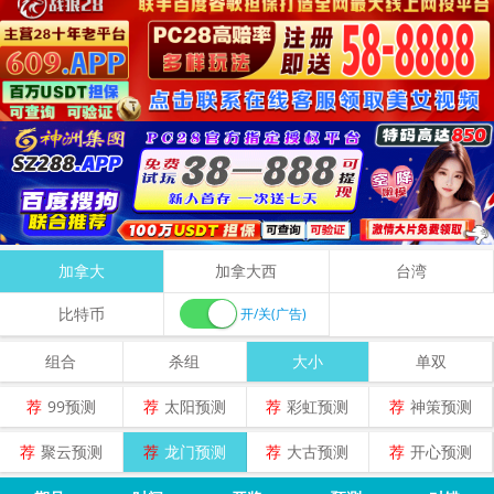
加拿大
加拿大西
台湾
比特币
开/关(广告)
组合
杀组
大小
单双
荐
99预测
荐
太阳预测
荐
彩虹预测
荐
神策预测
荐
聚云预测
荐
龙门预测
荐
大古预测
荐
开心预测