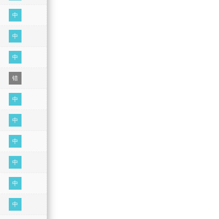
中
中
中
错
中
中
中
中
中
中