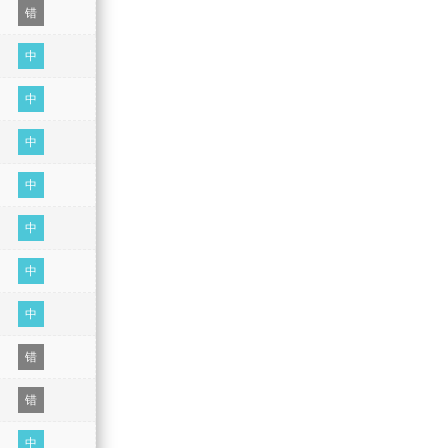
错
中
中
中
中
中
中
中
错
错
中