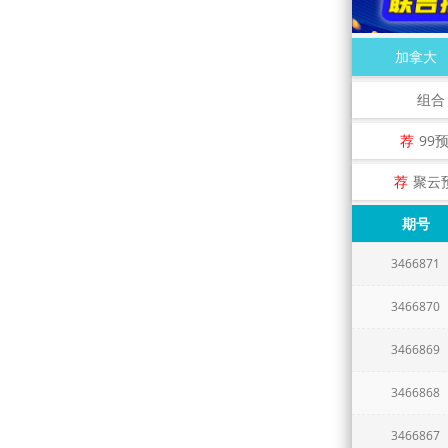
加拿大
组合
荐
99
荐
聚云
期号
3466871
3466870
3466869
3466868
3466867