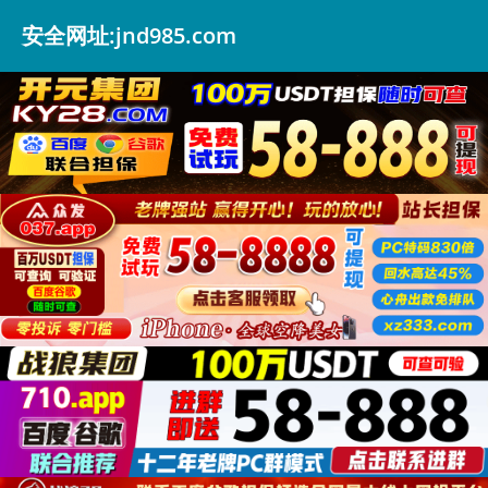
安全网址:jnd985.com