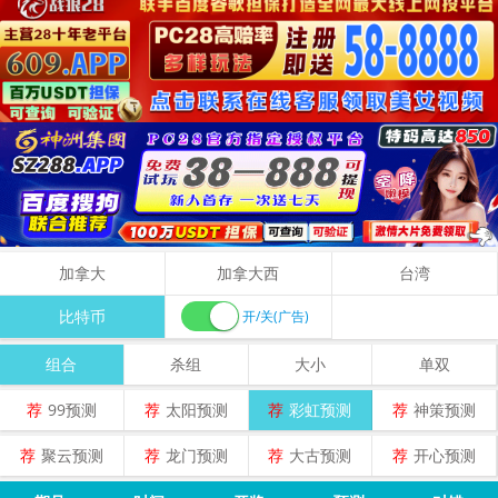
加拿大
加拿大西
台湾
比特币
开/关(广告)
组合
杀组
大小
单双
荐
99预测
荐
太阳预测
荐
彩虹预测
荐
神策预测
荐
聚云预测
荐
龙门预测
荐
大古预测
荐
开心预测